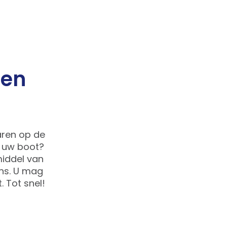
ren
aren op de
r uw boot?
iddel van
ns. U mag
. Tot snel!