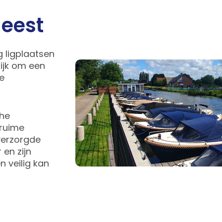
geest
 ligplaatsen
ijk om een
te
che
 ruime
verzorgde
 en zijn
 veilig kan